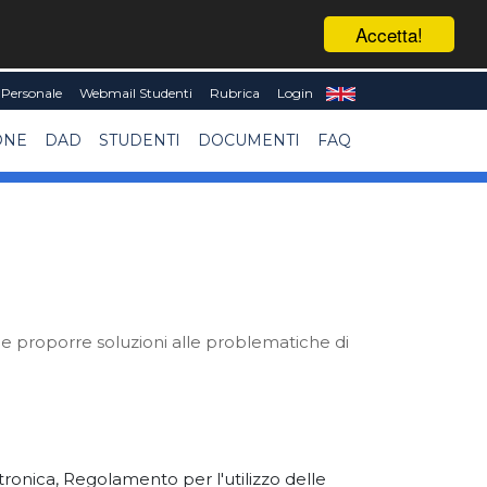
Accetta!
Personale
Webmail Studenti
Rubrica
Login
ONE
DAD
STUDENTI
DOCUMENTI
FAQ
 e proporre soluzioni alle problematiche di
onica, Regolamento per l'utilizzo delle