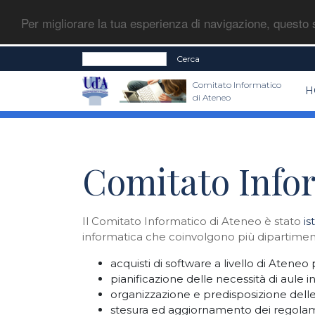
Per migliorare la tua esperienza di navigazione, questo s
Cerca
Comitato Informatico
H
di Ateneo
Comitato Infor
Il Comitato Informatico di Ateneo è stato
is
informatica che coinvolgono più dipartiment
acquisti di software a livello di Ateneo
pianificazione delle necessità di aule i
organizzazione e predisposizione dell
stesura ed aggiornamento dei regolame