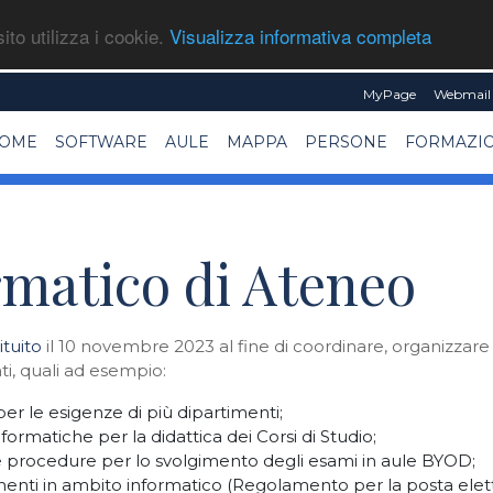
ito utilizza i cookie.
Visualizza informativa completa
MyPage
Webmail 
OME
SOFTWARE
AULE
MAPPA
PERSONE
FORMAZI
matico di Ateneo
tituito
il 10 novembre 2023 al fine di coordinare, organizzare
i, quali ad esempio:
 per le esigenze di più dipartimenti;
nformatiche per la didattica dei Corsi di Studio;
e procedure per lo svolgimento degli esami in aule BYOD;
nti in ambito informatico (Regolamento per la posta elettr