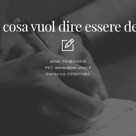
 cosa vuol dire essere de
email:
info@unich.it
PEC:
ateneo@pec.unich.it
Partita IVA 01335970693