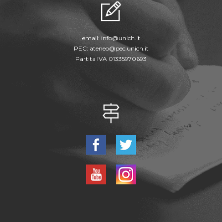
email:
info@unich.it
PEC:
ateneo@pec.unich.it
Partita IVA 01335970693